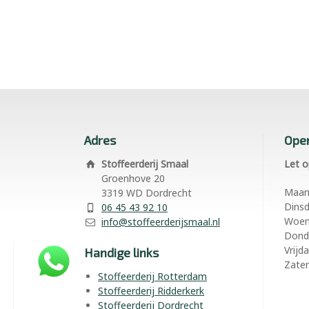
Adres
Open
Stoffeerderij Smaal
Let o
Groenhove 20
Maa
3319 WD Dordrecht
Dins
06 45 43 92 10
Woe
info@stoffeerderijsmaal.nl
Dond
Vrijd
Handige links
Zate
Stoffeerderij Rotterdam
Stoffeerderij Ridderkerk
Stoffeerderij Dordrecht