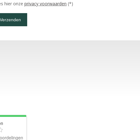
es hier onze
privacy voorwaarden
(*)
en
oordelingen