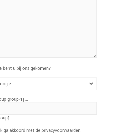
e bent u bij ons gekomen?
oogle
oup group-1] ...
roup]
Ik ga akkoord met de privacyvoorwaarden.