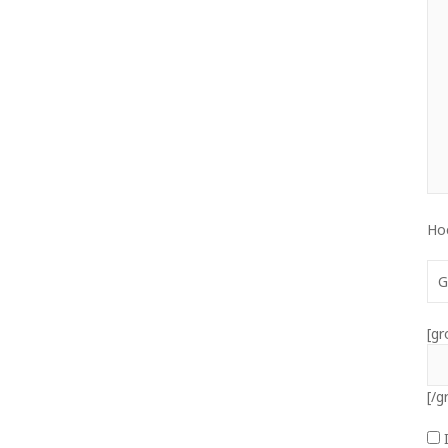
Ho
G
[gr
[/g