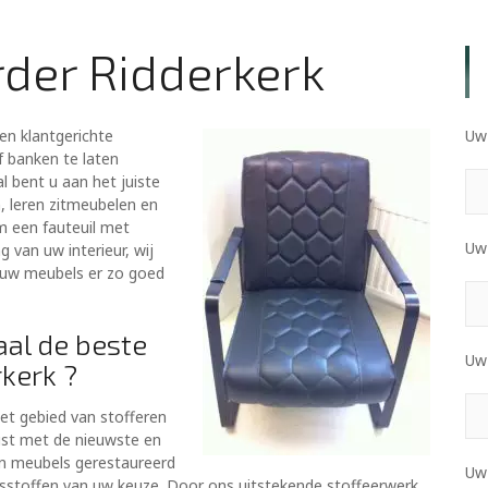
der Ridderkerk
en klantgerichte
Uw 
f banken te laten
l bent u aan het juiste
, leren zitmeubelen en
om een fauteuil met
Uw
g van uw interieur, wij
j uw meubels er zo goed
aal de beste
Uw
kerk ?
het gebied van stofferen
ust met de nieuwste en
n meubels gerestaureerd
Uw
sstoffen van uw keuze. Door ons uitstekende stoffeerwerk