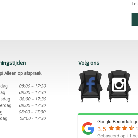
Le
ingstijden
Volg ons
p! Alleen op afspraak.
ndag
08:00 – 17:30
dag
08:00 – 17:30
nsdag
08:00 – 17:30
erdag
08:00 – 17:30
ag
08:00 – 17:30
rdag
08:00 - 17:30
Google Beoordeling
3.5
Gebaseerd op 11 be