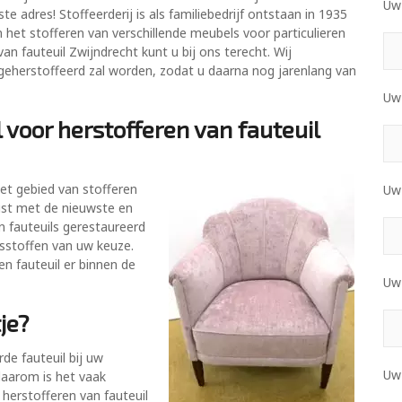
Uw 
te adres! Stoffeerderij is als familiebedrijf ontstaan in 1935
n het stofferen van verschillende meubels voor particulieren
n fauteuil Zwijndrecht kunt u bij ons terecht. Wij
 geherstoffeerd zal worden, zodat u daarna nog jarenlang van
Uw
voor herstofferen van fauteuil
het gebied van stofferen
Uw
ust met de nieuwste en
 fauteuils gerestaureerd
sstoffen van uw keuze.
n fauteuil er binnen de
Uw
je?
de fauteuil bij uw
Uw
 daarom is het vaak
 herstofferen van fauteuil