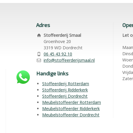
Adres
Open
Stoffeerderij Smaal
Let o
Groenhove 20
Maa
3319 WD Dordrecht
Dins
06 45 43 92 10
Woe
info@stoffeerderijsmaal.nl
Dond
Vrijd
Handige links
Zate
Stoffeerderij Rotterdam
Stoffeerderij Ridderkerk
Stoffeerderij Dordrecht
Meubelstoffeerder Rotterdam
Meubelstoffeerder Ridderkerk
Meubelstoffeerder Dordrecht