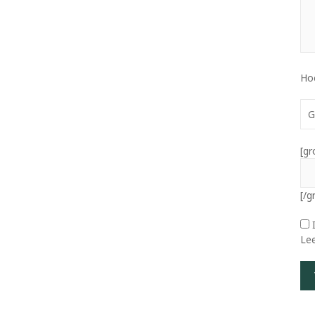
Ho
G
[gr
[/g
Le