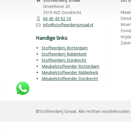
Stoffeerderij Smaal
Let o
Groenhove 20
Maa
3319 WD Dordrecht
Dins
06 45 43 92 10
Woe
info@stoffeerderijsmaal.nl
Dond
Vrijd
Handige links
Zate
Stoffeerderij Rotterdam
Stoffeerderij Ridderkerk
Stoffeerderij Dordrecht
Meubelstoffeerder Rotterdam
Meubelstoffeerder Ridderkerk
Meubelstoffeerder Dordrecht
©Stoffeerderij Smaal. Alle rechten voorbehouden.