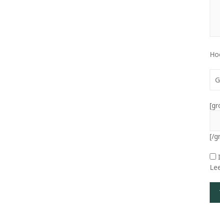
Ho
G
[gr
[/g
Le