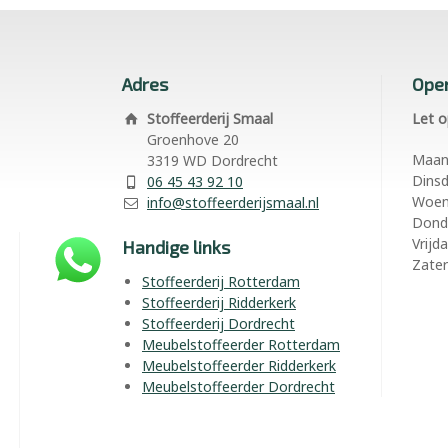
Adres
Open
Stoffeerderij Smaal
Let o
Groenhove 20
Maa
3319 WD Dordrecht
Dins
06 45 43 92 10
Woe
info@stoffeerderijsmaal.nl
Dond
Vrijd
Handige links
Zate
Stoffeerderij Rotterdam
Stoffeerderij Ridderkerk
Stoffeerderij Dordrecht
Meubelstoffeerder Rotterdam
Meubelstoffeerder Ridderkerk
Meubelstoffeerder Dordrecht