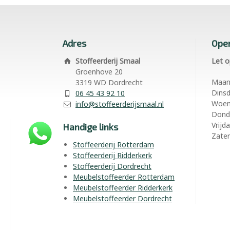
Adres
Open
Stoffeerderij Smaal
Let o
Groenhove 20
Maa
3319 WD Dordrecht
Dins
06 45 43 92 10
Woe
info@stoffeerderijsmaal.nl
Dond
Vrijd
Handige links
Zate
Stoffeerderij Rotterdam
Stoffeerderij Ridderkerk
Stoffeerderij Dordrecht
Meubelstoffeerder Rotterdam
Meubelstoffeerder Ridderkerk
Meubelstoffeerder Dordrecht