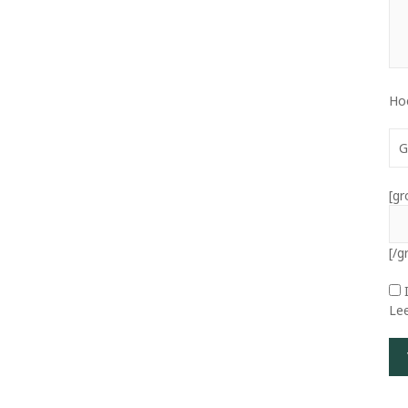
Ho
G
[gr
[/g
Le